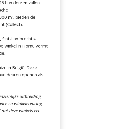
26 hun deuren zullen
sche
000 m², bieden de
t (Collect).
, Sint-Lambrechts-
De winkel in Hornu vormt
ie.
ze in België. Deze
hun deuren openen als
zienlijke uitbreiding
rvice en winkelervaring
 dat deze winkels een