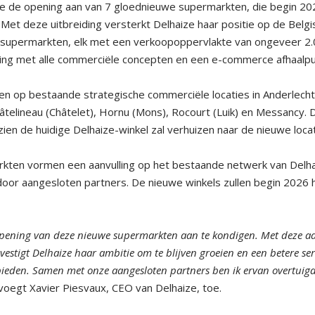
e de opening aan van 7 gloednieuwe supermarkten, die begin 20
Met deze uitbreiding versterkt Delhaize haar positie op de Belgi
 supermarkten, elk met een verkoopoppervlakte van ongeveer 2.
ring met alle commerciële concepten en een e-commerce afhaalpun
 op bestaande strategische commerciële locaties in Anderlecht
âtelineau (Châtelet), Hornu (Mons), Rocourt (Luik) en Messancy. 
ien de huidige Delhaize-winkel zal verhuizen naar de nieuwe locat
ten vormen een aanvulling op het bestaande netwerk van Delhai
oor aangesloten partners. De nieuwe winkels zullen begin 2026 
 opening van deze nieuwe supermarkten aan te kondigen. Met deze aan
estigt Delhaize haar ambitie om te blijven groeien en een betere se
bieden. Samen met onze aangesloten partners ben ik ervan overtuigd
voegt Xavier Piesvaux, CEO van Delhaize, toe.