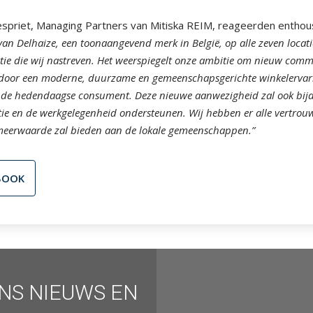
espriet, Managing Partners van Mitiska REIM, reageerden enthou
van Delhaize, een toonaangevend merk in België, op alle zeven locati
tie die wij nastreven. Het weerspiegelt onze ambitie om nieuw comme
 door een moderne, duurzame en gemeenschapsgerichte winkelervarin
 de hedendaagse consument. Deze nieuwe aanwezigheid zal ook bijd
tie en de werkgelegenheid ondersteunen. Wij hebben er alle vertrou
meerwaarde zal bieden aan de lokale gemeenschappen.”
BOOK
ONS NIEUWS EN